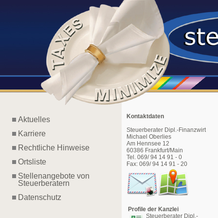
Kontaktdaten
Aktuelles
Steuerberater Dipl.-Finanzwirt
Karriere
Michael Oberlies
Am Hennsee 12
Rechtliche Hinweise
60386 Frankfurt/Main
Tel. 069/ 94 14 91 - 0
Ortsliste
Fax: 069/ 94 14 91 - 20
Stellenangebote von
Steuerberatern
Datenschutz
Profile der Kanzlei
Steuerberater Dipl.-