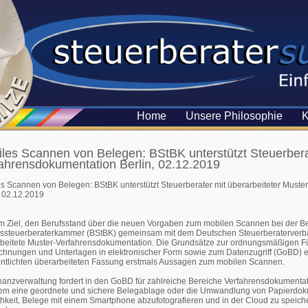
Home
Unsere Philosophie
K
les Scannen von Belegen: BStBK unterstützt Steuerberat
ahrensdokumentation Berlin, 02.12.2019
s Scannen von Belegen: BStBK unterstützt Steuerberater mit überarbeiteter Must
, 02.12.2019
m Ziel, den Berufsstand über die neuen Vorgaben zum mobilen Scannen bei der Bel
ssteuerberaterkammer (BStBK) gemeinsam mit dem Deutschen Steuerberaterverba
beitete Muster-Verfahrensdokumentation. Die Grundsätze zur ordnungsmäßigen 
chnungen und Unterlagen in elektronischer Form sowie zum Datenzugriff (GoBD)
entlichten überarbeiteten Fassung erstmals Aussagen zum mobilen Scannen.
nanzverwaltung fordert in den GoBD für zahlreiche Bereiche Verfahrensdokumentati
lem eine geordnete und sichere Belegablage oder die Umwandlung von Papierdok
hkeit, Belege mit einem Smartphone abzufotografieren und in der Cloud zu speich