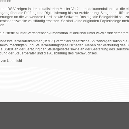
nehmen.
und DStV zeigen in der aktualisierten Muster-Verfahrensdokumentation u. a. die e
ngang über die Prüfung und Digitalisierung bis zur Archivierung. Sie geben Hilfeste
erungen an die verwendete Hard- sowie Software. Das digitale Belegabbild soll z
ntationszwecke vollständig ersetzen. So sind keine originalen Papierbelege m
ren.
tualisierte Muster-Verfahrensdokumentation ist abrufbar unter www.bstbk.de/de/pre
ndessteuerberaterkammer (BStBK) vertritt als gesetzliche Spitzenorganisation die
bevollmächtigten und Steuerberatungsgesellschaften. Neben der Vertretung des Be
die BStBK an der Beratung der Steuergesetze sowie an der Gestaltung des Berufsrec
ldung der Steuerberater und die Ausbildung des Nachwuchses.
 zur Übersicht