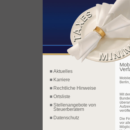
Mobi
Verf
Aktuelles
Mobile
Karriere
Berlin
Rechtliche Hinweise
Mit de
Ortsliste
Bunde
überar
Stellenangebote von
Aufzei
Steuerberatern
veröff
Datenschutz
Die Fi
vor al
Möglic