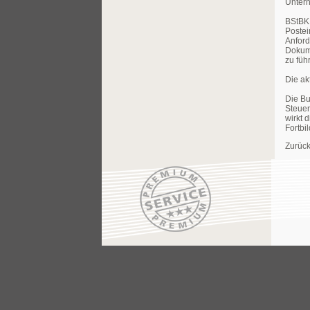
Unter
BStBK 
Postei
Anford
Dokume
zu füh
Die ak
Die Bu
Steuer
wirkt 
Fortbi
Zurück