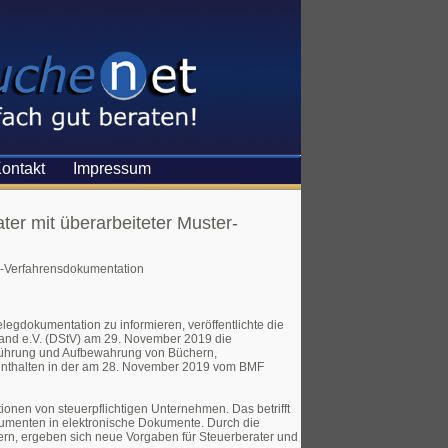
ontakt
Impressum
er mit überarbeiteter Muster-
er-Verfahrensdokumentation
egdokumentation zu informieren, veröffentlichte die
nd e.V. (DStV) am 29. November 2019 die
Führung und Aufbewahrung von Büchern,
 enthalten in der am 28. November 2019 vom BMF
onen von steuerpflichtigen Unternehmen. Das betrifft
umenten in elektronische Dokumente. Durch die
ern, ergeben sich neue Vorgaben für Steuerberater und