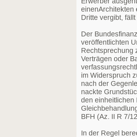
Erwerber ausgeht.
einenArchitekten 
Dritte vergibt, f
Der Bundesfinanz
veröffentlichten U
Rechtsprechung z
Verträgen oder B
verfassungsrecht
im Widerspruch z
nach der Gegenle
nackte Grundstück
den einheitliche
Gleichbehandlung
BFH (Az. II R 7/12
In der Regel ber